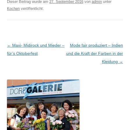
Dieser Beitrag wurde am
27. September 2016
von
admin
unter
Kochen
veröffentlicht.
Beitragsnavigation
←
Maxi- Midirock und Mieder –
Mode fair produziert – Indien
für’s Oktoberfest
und die Kraft der Farben in der
Kleidung
→