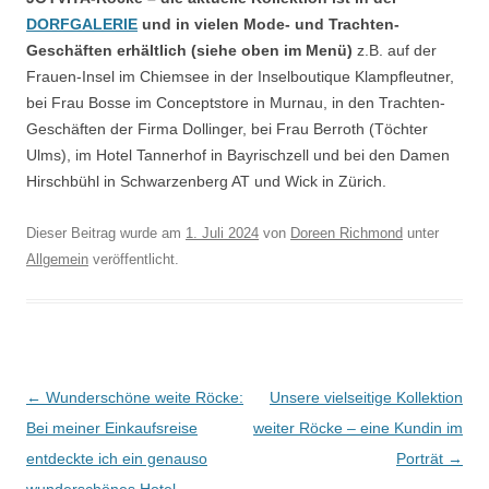
DORFGALERIE
und in vielen Mode- und Trachten-
Geschäften erhältlich (siehe oben im Menü)
z.B. auf der
Frauen-Insel im Chiemsee in der Inselboutique Klampfleutner,
bei Frau Bosse im Conceptstore in Murnau, in den Trachten-
Geschäften der Firma Dollinger, bei Frau Berroth (Töchter
Ulms), im Hotel Tannerhof in Bayrischzell und bei den Damen
Hirschbühl in Schwarzenberg AT und Wick in Zürich.
Dieser Beitrag wurde am
1. Juli 2024
von
Doreen Richmond
unter
Allgemein
veröffentlicht.
Beitragsnavigation
←
Wunderschöne weite Röcke:
Unsere vielseitige Kollektion
Bei meiner Einkaufsreise
weiter Röcke – eine Kundin im
entdeckte ich ein genauso
Porträt
→
wunderschönes Hotel