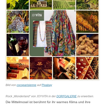
Bild von
cocoparisienne
auf
Pixabay
Rock „Wonderland“ von JOYVITA in der
DORFGALERIE
zu erwerben.
Die Mittelmosel ist berühmt für ihr warmes Klima und ihre