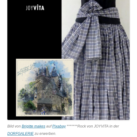
Bild von
Brigitte makes
auf
Pixabay
*******Rock von JOYVITA in der
DORFGALERIE
zu erwerben.