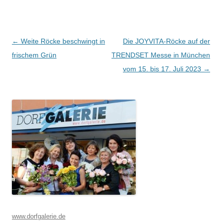
Beitragsnavigation
←
Weite Röcke beschwingt in
Die JOYVITA-Röcke auf der
frischem Grün
TRENDSET Messe in München
vom 15. bis 17. Juli 2023
→
www.dorfgalerie.de