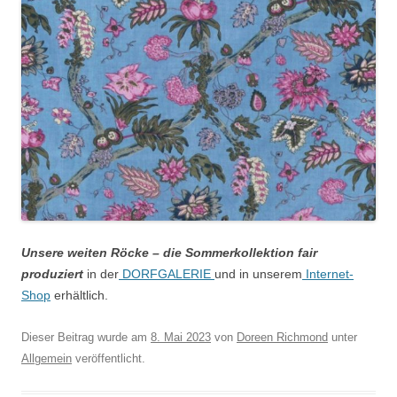
Unsere weiten Röcke – die Sommerkollektion fair
produziert
in der
DORFGALERIE
und in unserem
Internet-
Shop
erhältlich.
Dieser Beitrag wurde am
8. Mai 2023
von
Doreen Richmond
unter
Allgemein
veröffentlicht.