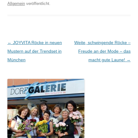
Allgemein
veröffentlicht.
Beitragsnavigation
←
JOYVITA Röcke in neuen
Weite, schwingende Röcke –
Mustern auf der Trendset in
Freude an der Mode – das
München
macht gute Laune!
→