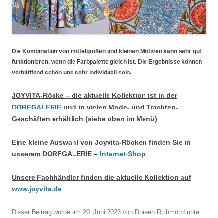
Die Kombination von mittelgroßen und kleinen Motiven kann sehr gut
funktionieren, wenn die Farbpalette gleich ist. Die Ergebnisse können
verblüffend schön und sehr individuell sein.
JOYVITA-Röcke – die aktuelle Kollektion ist in der
DORFGALERIE
und in vielen Mode- und Trachten-
Geschäften erhältlich (siehe oben im Menü)
Eine kleine Auswahl von Joyvita-Röcken finden Sie in
unserem DORFGALERIE –
Internet-Shop
Unsere Fachhändler finden die aktuelle Kollektion auf
www.joyvita.de
Dieser Beitrag wurde am
20. Juni 2023
von
Doreen Richmond
unter