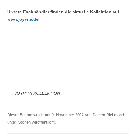
Unsere Fachhändler finden die aktuelle Kollektion auf
www.joyvita.de
JOYVITA-KOLLEKTION
Dieser Beitrag wurde am
9. November 2022
von
Doreen Richmond
unter
Kochen
veröffentlicht.