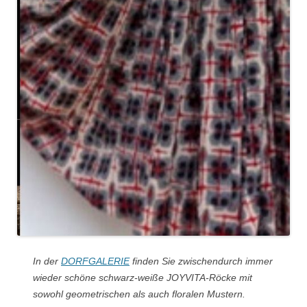
In der
DORFGALERIE
finden Sie zwischendurch immer
wieder schöne schwarz-weiße JOYVITA-Röcke mit
sowohl geometrischen als auch floralen Mustern.