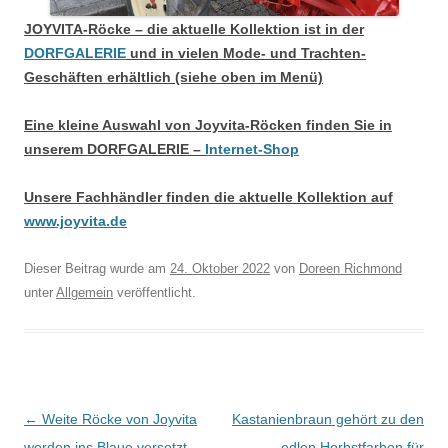
JOYVITA-Röcke – die aktuelle Kollektion ist in der
DORFGALERIE
und in vielen Mode- und Trachten-
Geschäften erhältlich (siehe oben im Menü)
Eine kleine Auswahl von Joyvita-Röcken finden Sie in
unserem DORFGALERIE –
Internet-Shop
Unsere Fachhändler finden die aktuelle Kollektion auf
www.joyvita.de
Dieser Beitrag wurde am
24. Oktober 2022
von
Doreen Richmond
unter
Allgemein
veröffentlicht.
Beitragsnavigation
←
Weite Röcke von Joyvita
Kastanienbraun gehört zu den
werden ins Blaue versetzt
edlen Herbstfarben für