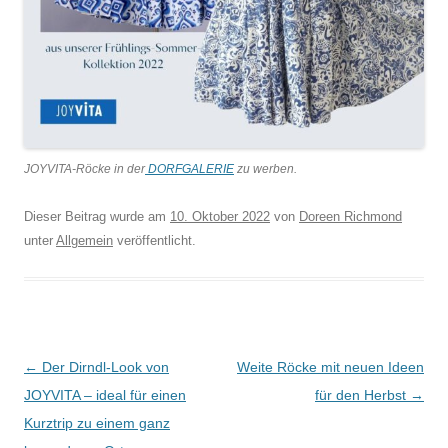
JOYVITA-Röcke in der
DORFGALERIE
zu werben.
Dieser Beitrag wurde am
10. Oktober 2022
von
Doreen Richmond
unter
Allgemein
veröffentlicht.
Beitragsnavigation
←
Der Dirndl-Look von
Weite Röcke mit neuen Ideen
JOYVITA – ideal für einen
für den Herbst
→
Kurztrip zu einem ganz