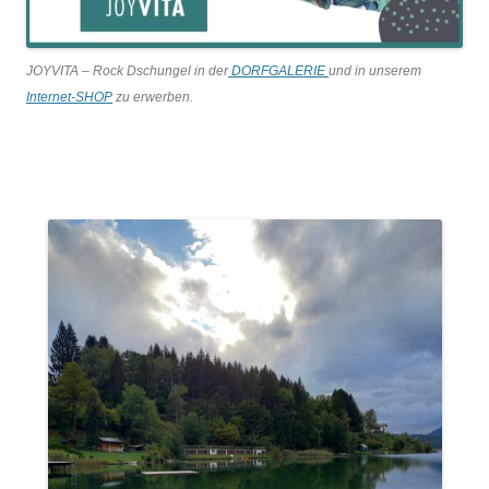
JOYVITA – Rock Dschungel in der
DORFGALERIE
und in unserem
Internet-SHOP
zu erwerben.